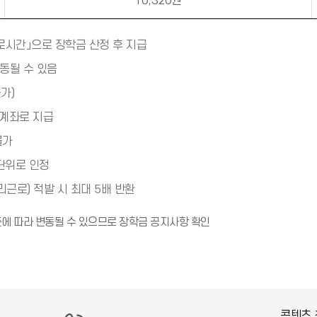
10,320원
로시간」으로 장학금 산정 후 지급
동될 수 있음
가)
 계좌로 지급
불가
 단위로 인정
근로) 적발 시 최대 5배 반환
알
 따라 변동될 수 있으므로 장학금 공지사항 확인
림
(
*
아
이
콘
콘텐츠 