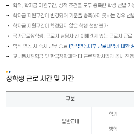
오
학적, 학자금 지원구간, 성적 조건을 모두 충족한 학생 선발 가
른
오
학자금 지원구간이 변경되어 기준을 충족하지 못하는 경우 선
쪽
른
오
학자금 지원구간이 확정되지 않은 학생 선발 불가
화
쪽
른
살
오
국가근로장학생, 근로지 담당자 간 이해관계 있는 근로지 근로
화
쪽
표
른
살
오
학적 변동 시 즉시 근무 종료
(학적변동이후 근로내역에 대한 장
화
(
쪽
표
른
살
→
오
교내봉사장학금 및 한국장학재단 타 근로장학사업과 동시 진행
화
(
쪽
표
)
른
살
→
화
(
쪽
표
)
살
→
장학생 근로 시간 및 기간
화
(
표
)
살
→
(
표
)
→
구분
(
)
→
)
학기
일반교내
방학