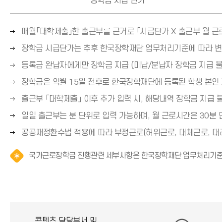
장학금 시급 단가
오
매월「대학제출」한 출근부를 근거로 「시급단가 X 출근부 월 근
른
오
장학금 시급단가는 추후 한국장학재단 업무처리기준에 따라 변
쪽
른
오
등록금 완납자에게만 장학금 지급 (미납/분납자 장학금 지급 불
화
쪽
른
살
오
장학금은 익월 15일 전후로 한국장학재단에 등록된 학생 본인
화
쪽
표
른
살
오
출근부 「대학제출」 이후 추가 입력 시, 해당내역 장학금 지급 
화
(
쪽
표
른
살
→
오
일일 출근부는 분 단위로 입력 가능하며, 월 근로시간은 30분
화
(
쪽
표
)
른
살
→
오
공공재정환수법 적용에 따라 부정근로(허위근로, 대체근로, 대리
화
(
쪽
표
)
른
살
→
화
(
국가근로장학금 진행관련 세부사항은 한국장학재단 업무처리기준에
쪽
표
)
살
→
화
(
표
)
살
→
(
표
)
→
(
)
→
콘텐츠 담당부서 및