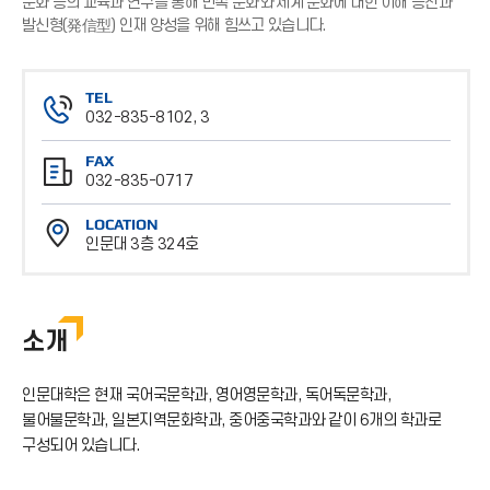
문화 등의 교육과 연구를 통해 민족 문화와 세계 문화에 대한 이해 증진과
발신형(発信型) 인재 양성을 위해 힘쓰고 있습니다.
TEL
032-835-8102, 3
전
FAX
화
032-835-0717
번
팩
호
LOCATION
스
인문대 3층 324호
번
위
호
치
소개
인문대학은 현재 국어국문학과, 영어영문학과, 독어독문학과,
불어불문학과, 일본지역문화학과, 중어중국학과와 같이 6개의 학과로
구성되어 있습니다.