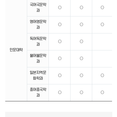
국어국문학
○
○
○
과
영어영문학
○
○
○
과
독어독문학
○
○
과
인문대학
불어불문학
○
○
과
일본지역문
○
○
○
화학과
중어중국학
○
○
○
과