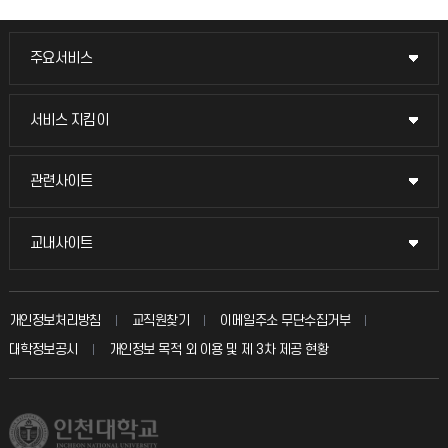
주요서비스
주요서비스
교무회의방송
서비스 지킴이
서비스 지킴이
교수채용
묻고 답하기
관련사이트
관련사이트
시설예약
불친절신고
국방헬프콜
교내사이트
교내사이트
인터넷증명
자주 묻는 질문(FAQ)
발전기금
교수회
입학안내
개인정보처리방침
교직원찾기
이메일주소 무단수집거부
칭찬마당
산학협력단
교육혁신본부
대학정보공시
개인정보 목적 외 이용 및 제 3차 제공 현황
직원채용
학생서비스 지킴이
소비자생활협동조합
국제교류과
취업정보(학생)
총동문회