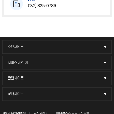
032) 835-0789
주요서비스
주요서비스
교무회의방송
서비스 지킴이
서비스 지킴이
교수채용
묻고 답하기
관련사이트
관련사이트
시설예약
불친절신고
국방헬프콜
교내사이트
교내사이트
인터넷증명
자주 묻는 질문(FAQ)
발전기금
교수회
입학안내
개인정보처리방침
교직원찾기
이메일주소 무단수집거부