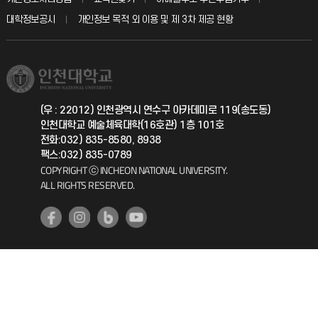
칭찬마당
산학협력단
교육혁신본부
대학정보공시
개인정보 목적 외 이용 및 제 3차 제공 현황
직원채용
학생서비스 지킴이
소비자생활협동조합
국제교류과
취업정보(학생)
총동문회
국제지원과
(우 : 22012) 인천광역시 연수구 아카데미로 119(송도동)
인천대학교 예술체육대학(16호관) 1층 101호
공자아카데미
전화:032) 835-8580, 8938
팩스:032) 835-0789
기초교육원
COPYRIGHT ⓒ INCHEON NATIONAL UNIVERSITY.
ALL RIGHTS RESERVED.
공학교육혁신센터
대학생활상담센터
사회봉사센터
생활원