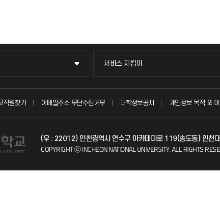
서비스 지킴이
서비스 지킴이
묻고 답하기
교직원찾기
이메일주소 무단수집거부
대학정보공시
개인정보 목적 외 이
불친절신고
(우 : 22012) 인천광역시 연수구 아카데미로 119(송도동) 인천
자주 묻는 질문(FAQ)
COPYRIGHT ⓒ INCHEON NATIONAL UNIVERSITY.
ALL RIGHTS RES
칭찬마당
학생서비스 지킴이