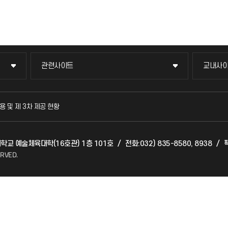
관련사이트
교내사
관련사이트
교내사
국방헬프콜
교수회
용 및 제 3차 제공 현황
발전기금
교육혁
대학교 예술체육대학(16호관) 1층 101호
/
전화:032) 835-8580, 8938
/
팩
산학협력단
국제교
ERVED.
소비자생활협동조합
국제지
총동문회
공자아
기초교