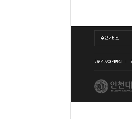
주요서비스
주요서비스
교무회의방송
개인정보처리방침
교수채용
시설예약
인터넷증명
입학안내
직원채용